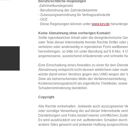
Berufsrechtliche Regelungen
-Zahnheilkundegesetz
- Berufsordnung der Zahnärztekamme
- Zulassungsverordnung für Vertragszahnärzte
- GOZ
Diese Regelungen können unter
www.kzv.de
herunterge
Keine Abmahnung ohne vorherigen Kontakt!
Sollte irgendwelcher Inhalt oder die designtechnische Ges
oder Teile dieser Internetseite fremde Rechte Dritter od
verletzen oder anderweitig in irgendeiner Form wettbewe
hervorbringen, so bitte ich unter Berufung auf § 8 Abs. 4
angemessene, ausreichend erläuterende und schnelle Na
Eine Einschaltung eines Anwaltes zu einer für den Dienste
Abmahnung entspricht nicht dessen wirklichem oder mut
würde damit einen Verstoss gegen des UWG wegen der V
Ziele als beherrschendes Motiv der Verfahrenseinleitung,
Kostenerzielungsabsicht als eigentliche Triebfeder, sowi
Schadensminderung darstellen.
Copyright
Alle Rechte vorbehalten. Jedwede auch auszugsweise Ver
oder sonstige Verwertung der auf dieser Internetseite veröf
Darstellungen und Fotos bedarf meiner schriftlichen Zus
Es wird ausdrücklich vor evt. auftretenden Schäden durch 
andere Sites gewarnt und jedwede Haftung ausgeschlos