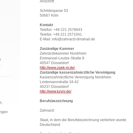
Anschrift:
Schildergasse 53
50667 Köln
Kontakt
Telefon: +49 221 2578643
Telefax: +49 221 2571041
E-Mail: info@zahnarzt-drnahali.de
Zuständige Kammer
Zahnärztekammer Nordrhein
Emmanuel-Leutze-Straße 8
r
40547 Düsseldorf
.
http://www.zaek-nr.de/
Z
uständige kassenzahnärztliche Vereinigung
Kassenzahnärztliche Vereinigung Nordrhein
Lindemannstraße 34-42
40237 Düsseldorf
http://www.kzvnr.de/
Berufsbezeichnung
e,
Zahnarzt
ingen
Staat, in dem die Berufsbezeichnung verliehen wurde:
Deutschland