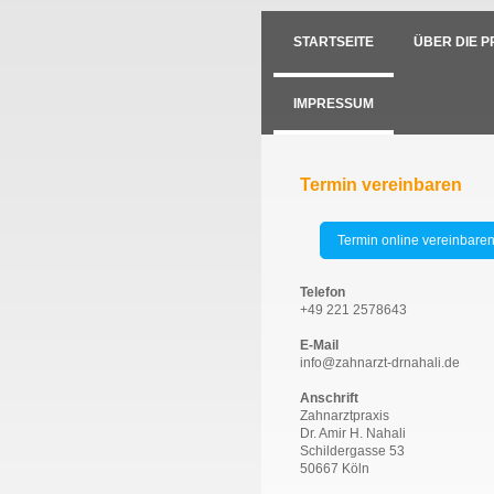
STARTSEITE
ÜBER DIE P
IMPRESSUM
Termin vereinbaren
Termin online vereinbare
Telefon
+49 221 2578643
E-Mail
info@zahnarzt-drnahali.de
Anschrift
Zahnarztpraxis
Dr. Amir H. Nahali
Schildergasse 53
50667 Köln