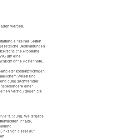
laden werden.
taltung einzelner Seiten
er gesetzliche Bestimmungen
rbs-rechtliche Probleme
 UWG um eine
chricht ohne Kostennote.
anbieter kostenpflichtigen
maßlichem Willen und
erfolgung sachfremder
 insbesondere einer
e einen Verstoß gegen die
vielfältigung, Weitergabe
fentlichten Inhalte,
timmung.
Links von dieser auf
sen