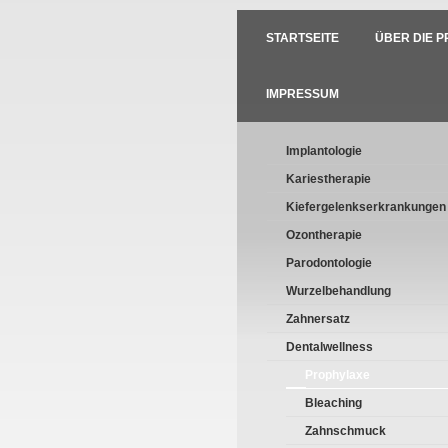
STARTSEITE
ÜBER DIE P
IMPRESSUM
Implantologie
Kariestherapie
Kiefergelenkserkrankungen
Ozontherapie
Parodontologie
Wurzelbehandlung
Zahnersatz
Dentalwellness
Prophylaxe
Bleaching
Zahnschmuck