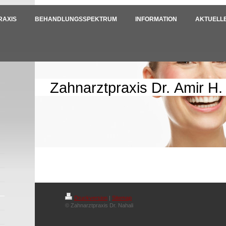
RAXIS
BEHANDLUNGSSPEKTRUM
INFORMATION
AKTUELL
Zahnarztpraxis Dr. Amir H.
Druckversion
|
Sitemap
© Zahnarztpraxis Dr. Nahali